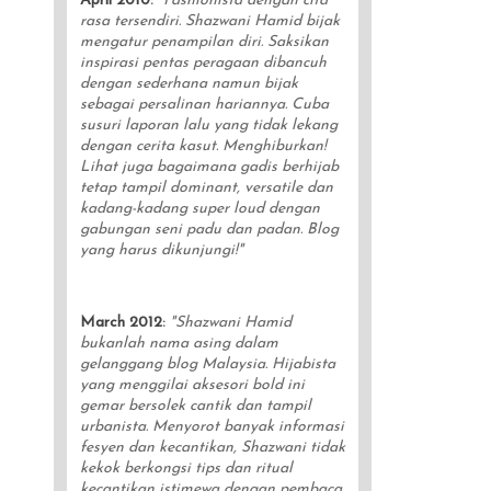
April 2010
:
"Fashionista dengan cita
rasa tersendiri. Shazwani Hamid bijak
mengatur penampilan diri. Saksikan
inspirasi pentas peragaan dibancuh
dengan sederhana namun bijak
sebagai persalinan hariannya. Cuba
susuri laporan lalu yang tidak lekang
dengan cerita kasut. Menghiburkan!
Lihat juga bagaimana gadis berhijab
tetap tampil dominant, versatile dan
kadang-kadang super loud dengan
gabungan seni padu dan padan. Blog
yang harus dikunjungi!"
March 2012
:
"Shazwani Hamid
bukanlah nama asing dalam
gelanggang blog Malaysia. Hijabista
yang menggilai aksesori bold ini
gemar bersolek cantik dan tampil
urbanista. Menyorot banyak informasi
fesyen dan kecantikan, Shazwani tidak
kekok berkongsi tips dan ritual
kecantikan istimewa dengan pembaca.